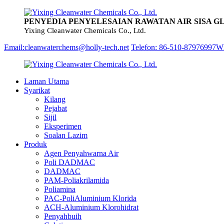
PENYEDIA PENYELESAIAN RAWATAN AIR SISA G
Yixing Cleanwater Chemicals Co., Ltd.
Email:cleanwaterchems@holly-tech.net
Telefon: 86-510-87976997
Wh
Laman Utama
Syarikat
Kilang
Pejabat
Sijil
Eksperimen
Soalan Lazim
Produk
Agen Penyahwarna Air
Poli DADMAC
DADMAC
PAM-Poliakrilamida
Poliamina
PAC-PoliAluminium Klorida
ACH-Aluminium Klorohidrat
Penyahbuih