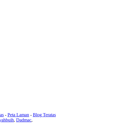
as
-
Peta Laman
-
Blog Teratas
yahbuih
,
Dadmac
,