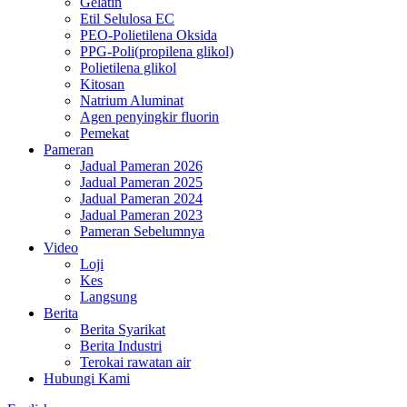
Gelatin
Etil Selulosa EC
PEO-Polietilena Oksida
PPG-Poli(propilena glikol)
Polietilena glikol
Kitosan
Natrium Aluminat
Agen penyingkir fluorin
Pemekat
Pameran
Jadual Pameran 2026
Jadual Pameran 2025
Jadual Pameran 2024
Jadual Pameran 2023
Pameran Sebelumnya
Video
Loji
Kes
Langsung
Berita
Berita Syarikat
Berita Industri
Terokai rawatan air
Hubungi Kami