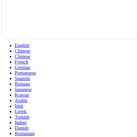
English
Chinese
Chinese
French
German
Portuguese
Spanish
Russian
Japanese
Korean
Arabic
Irish
Greek
Turkish
Italian
Danish
Romanian