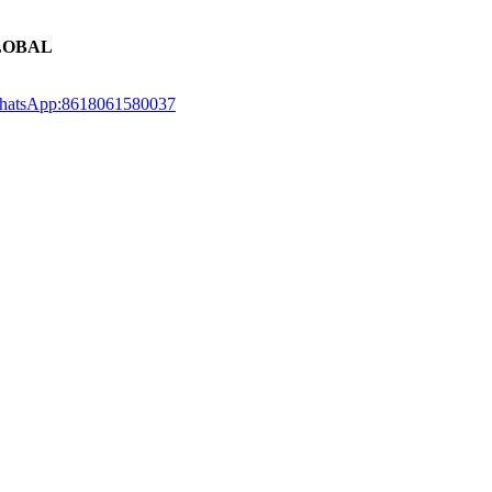
LOBAL
atsApp:8618061580037