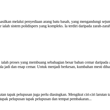
dihasilkan melalui penyediaan arang batu basah, yang mengandungi seju
alah sistem polidispers yang kompleks. Ia terdiri daripada zarah-zarah
alah proses yang membuang sebahagian besar bahan cemar daripada a
ula jadi dan enap cemar. Untuk menjadi berkesan, kumbahan mesti dihan
an tapak pelupusan juga perlu diasingkan. Mengikut ciri-ciri larutan t
n tapak pelupusan tapak pelupusan dan tempat pembakaran...