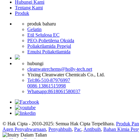
Hubungi Kami
Tentang Kami
Produk
produk baharu
Gelatin
Etil Selulosa EC
PEO-Polietilena Oksida
Poliakrilamida Pepejal
Emulsi Poliakrilamida
hubungi
cleanwaterchems@holly-tech.net
Yixing Cleanwater Chemicals Co., Ltd.
Tel:86-510-87976997
0086 13861515998
Whatsapp:8618061580037
© Hak Cipta - 2010-2025: Semua Hak Cipta Terpelihara.
Produk Pan
Agen Penyahwarnaan
,
Penyahbuih
,
Pac
,
Antibuih
,
Bahan Kimia Pen