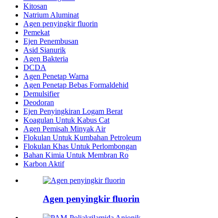
Kitosan
Natrium Aluminat
Agen penyingkir fluorin
Pemekat
Ejen Penembusan
Asid Sianurik
Agen Bakteria
DCDA
Agen Penetap Warna
Agen Penetap Bebas Formaldehid
Demulsifier
Deodoran
Ejen Penyingkiran Logam Berat
Koagulan Untuk Kabus Cat
Agen Pemisah Minyak Air
Flokulan Untuk Kumbahan Petroleum
Flokulan Khas Untuk Perlombongan
Bahan Kimia Untuk Membran Ro
Karbon Aktif
Agen penyingkir fluorin