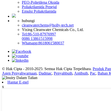
PEO-Polietilena Oksida
Poliakrilamida Pepejal
Emulsi Poliakrilamida
hubungi
cleanwaterchems@holly-tech.net
Yixing Cleanwater Chemicals Co., Ltd.
Tel:86-510-87976997
0086 13861515998
Whatsapp:8618061580037
© Hak Cipta - 2010-2025: Semua Hak Cipta Terpelihara.
Produk Pan
Agen Penyahwarnaan
,
Dadmac
,
Penyahbuih
,
Antibuih
,
Pac
,
Bahan K
Hantar E-mel
x