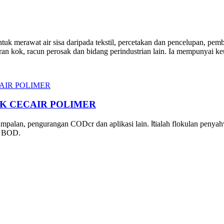
 merawat air sisa daripada tekstil, percetakan dan pencelupan, pemb
uaran kok, racun perosak dan bidang perindustrian lain. Ia mempuny
K CECAIR POLIMER
mpalan, pengurangan CODcr dan aplikasi lain.
It
ialah flokulan penyah
n BOD.