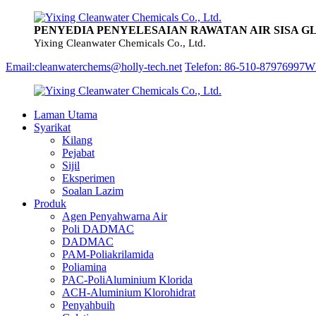
PENYEDIA PENYELESAIAN RAWATAN AIR SISA G
Yixing Cleanwater Chemicals Co., Ltd.
Email:cleanwaterchems@holly-tech.net
Telefon: 86-510-87976997
Wh
Laman Utama
Syarikat
Kilang
Pejabat
Sijil
Eksperimen
Soalan Lazim
Produk
Agen Penyahwarna Air
Poli DADMAC
DADMAC
PAM-Poliakrilamida
Poliamina
PAC-PoliAluminium Klorida
ACH-Aluminium Klorohidrat
Penyahbuih