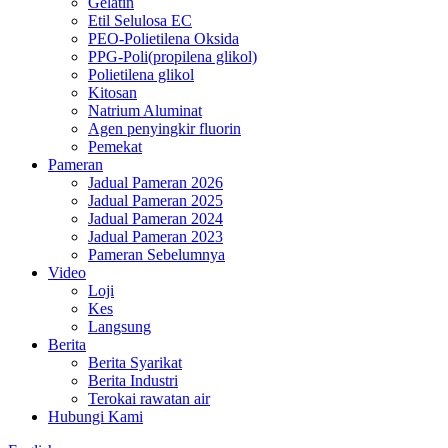
Gelatin
Etil Selulosa EC
PEO-Polietilena Oksida
PPG-Poli(propilena glikol)
Polietilena glikol
Kitosan
Natrium Aluminat
Agen penyingkir fluorin
Pemekat
Pameran
Jadual Pameran 2026
Jadual Pameran 2025
Jadual Pameran 2024
Jadual Pameran 2023
Pameran Sebelumnya
Video
Loji
Kes
Langsung
Berita
Berita Syarikat
Berita Industri
Terokai rawatan air
Hubungi Kami