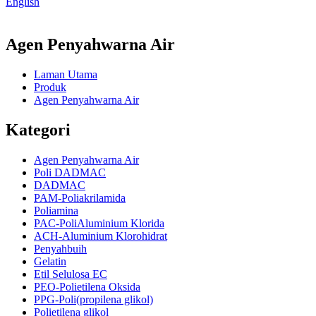
English
Agen Penyahwarna Air
Laman Utama
Produk
Agen Penyahwarna Air
Kategori
Agen Penyahwarna Air
Poli DADMAC
DADMAC
PAM-Poliakrilamida
Poliamina
PAC-PoliAluminium Klorida
ACH-Aluminium Klorohidrat
Penyahbuih
Gelatin
Etil Selulosa EC
PEO-Polietilena Oksida
PPG-Poli(propilena glikol)
Polietilena glikol