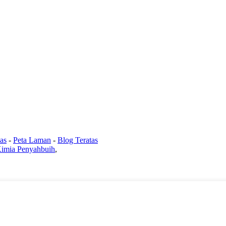
as
-
Peta Laman
-
Blog Teratas
imia Penyahbuih
,