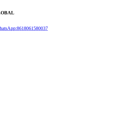
LOBAL
atsApp:8618061580037