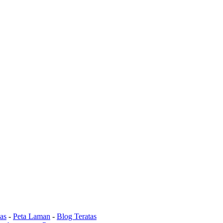
as
-
Peta Laman
-
Blog Teratas