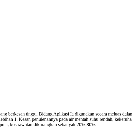
g berkesan tinggi. Bidang Aplikasi Ia digunakan secara meluas dalam 
Kelebihan 1. Kesan penulenannya pada air mentah suhu rendah, kekeruha
an pula, kos rawatan dikurangkan sebanyak 20%-80%.