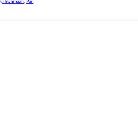
yahwarnaan
,
Pac
,