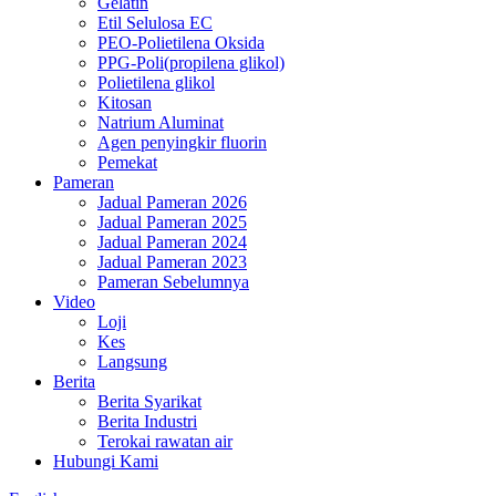
Gelatin
Etil Selulosa EC
PEO-Polietilena Oksida
PPG-Poli(propilena glikol)
Polietilena glikol
Kitosan
Natrium Aluminat
Agen penyingkir fluorin
Pemekat
Pameran
Jadual Pameran 2026
Jadual Pameran 2025
Jadual Pameran 2024
Jadual Pameran 2023
Pameran Sebelumnya
Video
Loji
Kes
Langsung
Berita
Berita Syarikat
Berita Industri
Terokai rawatan air
Hubungi Kami