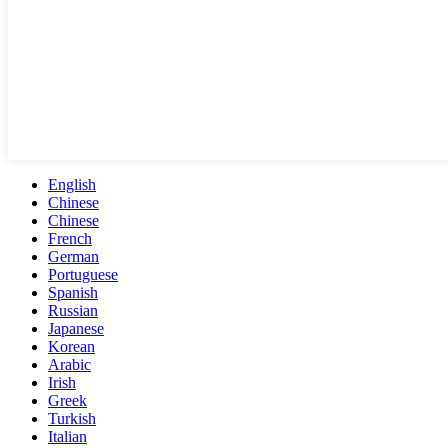
English
Chinese
Chinese
French
German
Portuguese
Spanish
Russian
Japanese
Korean
Arabic
Irish
Greek
Turkish
Italian