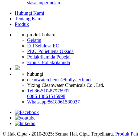
siasatan
perincian
Hubungi Kami
Tentang Kami
Produk
produk baharu
Gelatin
Etil Selulosa EC
PEO-Polietilena Oksida
Poliakrilamida Pepejal
Emulsi Poliakrilamida
hubungi
cleanwaterchems@holly-tech.net
Yixing Cleanwater Chemicals Co., Ltd.
Tel:86-510-87976997
0086 13861515998
Whatsapp:8618061580037
© Hak Cipta - 2010-2025: Semua Hak Cipta Terpelihara.
Produk Pan