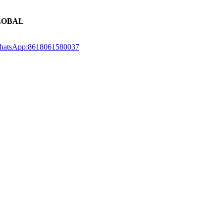
LOBAL
atsApp:8618061580037