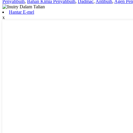
Penyahbuih
,
Bahan Kimia Penyahbuih
,
Dadmac
,
Antibuih
,
Agen Pen
Hantar E-mel
x