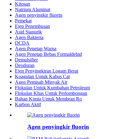
Kitosan
Natrium Aluminat
Agen penyingkir fluorin
Pemekat
Ejen Penembusan
Asid Sianurik
Agen Bakteria
DCDA
Agen Penetap Warna
Agen Penetap Bebas Formaldehid
Demulsifier
Deodoran
Ejen Penyingkiran Logam Berat
Koagulan Untuk Kabus Cat
Agen Pemisah Minyak Air
Flokulan Untuk Kumbahan Petroleum
Flokulan Khas Untuk Perlombongan
Bahan Kimia Untuk Membran Ro
Karbon Aktif
Agen penyingkir fluorin