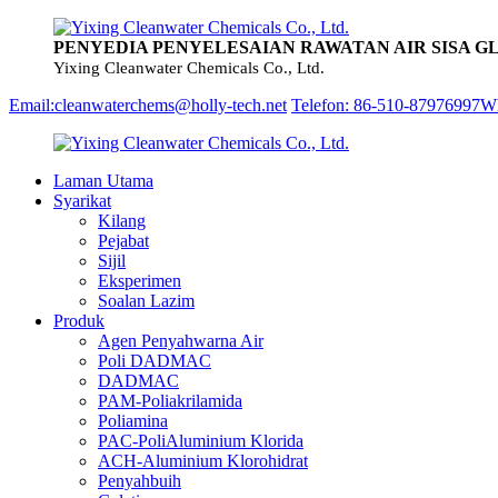
PENYEDIA PENYELESAIAN RAWATAN AIR SISA G
Yixing Cleanwater Chemicals Co., Ltd.
Email:cleanwaterchems@holly-tech.net
Telefon: 86-510-87976997
Wh
Laman Utama
Syarikat
Kilang
Pejabat
Sijil
Eksperimen
Soalan Lazim
Produk
Agen Penyahwarna Air
Poli DADMAC
DADMAC
PAM-Poliakrilamida
Poliamina
PAC-PoliAluminium Klorida
ACH-Aluminium Klorohidrat
Penyahbuih