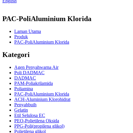
English
PAC-PoliAluminium Klorida
Laman Utama
Produk
PAC-PoliAluminium Klorida
Kategori
Agen Penyahwarna Air
Poli DADMAC
DADMAC
PAM-Poliakrilamida
Poliamina
PAC-PoliAluminium Klorida
ACH-Aluminium Klorohidrat
Penyahbuih
Gelatin
Etil Selulosa EC
PEO-Polietilena Oksida
PPG-Poli(propilena glikol)
Polietilena glikol